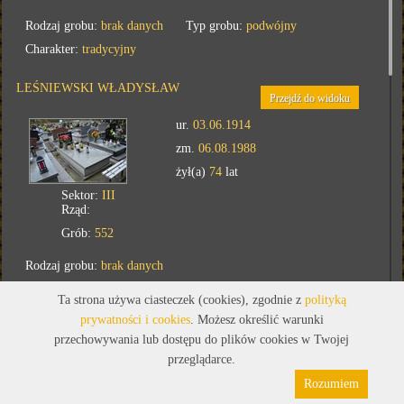
Rodzaj grobu:
brak danych
Typ grobu:
podwójny
Charakter:
tradycyjny
LEŚNIEWSKI WŁADYSŁAW
Przejdź do widoku
ur.
03.06.1914
zm.
06.08.1988
żył(a)
74
lat
Sektor:
III
Rząd:
Grób:
552
Rodzaj grobu:
brak danych
Typ grobu:
pojedynczy pogłębiony
Charakter:
tradycyjny
Ta strona używa ciasteczek (cookies), zgodnie z
polityką
prywatności i cookies
. Możesz określić warunki
MECH ROMAN
Przejdź do widoku
przechowywania lub dostępu do plików cookies w Twojej
przeglądarce.
ur.
1955
Rozumiem
zm.
06.08.2007
Polityka prywatności
Pliki cookies