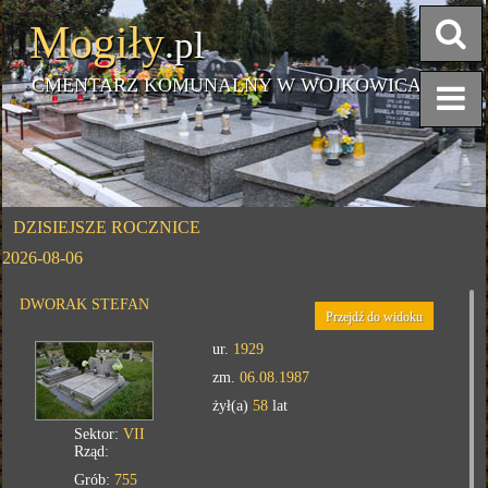
Mogiły
.pl
CMENTARZ KOMUNALNY W WOJKOWICACH
DZISIEJSZE ROCZNICE
2026-08-06
DWORAK STEFAN
Przejdź do widoku
ur.
1929
zm.
06.08.1987
żył(a)
58
lat
Sektor:
VII
Rząd:
Grób:
755