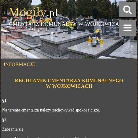
Mogiły
.pl
CMENTARZ KOMUNALNY W WOJKOWICACH
INFORMACJE
REGULAMIN CMENTARZA KOMUNALNEGO
W WOJKOWICACH
§1
.
Na terenie cmentarza należy zachowywać spokój i ciszę.
§2
.
Zabrania się: