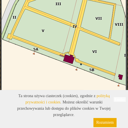
Legenda
Ta strona używa ciasteczek (cookies), zgodnie z
polityką
Leaflet
prywatności i cookies
. Możesz określić warunki
przechowywania lub dostępu do plików cookies w Twojej
przeglądarce.
Rozumiem
Polityka prywatności
Pliki cookies