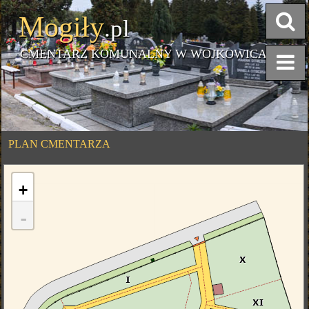
Mogiły
.pl
CMENTARZ KOMUNALNY W WOJKOWICACH
PLAN CMENTARZA
+
-