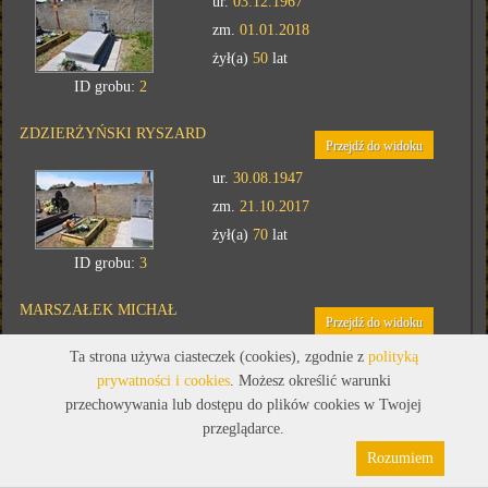
ur.
03.12.1967
zm.
01.01.2018
żył(a)
50
lat
ID grobu:
2
ZDZIERŻYŃSKI RYSZARD
Przejdź do widoku
ur.
30.08.1947
zm.
21.10.2017
żył(a)
70
lat
ID grobu:
3
MARSZAŁEK MICHAŁ
Przejdź do widoku
ur.
10.07.1947
Ta strona używa ciasteczek (cookies), zgodnie z
polityką
prywatności i cookies
. Możesz określić warunki
zm.
24.08.2016
przechowywania lub dostępu do plików cookies w Twojej
żył(a)
69
Polityka prywatności
lat
Pliki cookies
przeglądarce.
ID grobu:
4
Rozumiem
KOROŚCIK ROMUALD