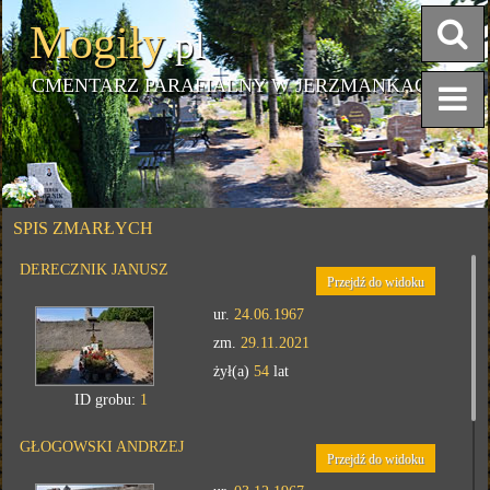
Mogiły
.pl
CMENTARZ PARAFIALNY W JERZMANKACH
SPIS ZMARŁYCH
DERECZNIK JANUSZ
Przejdź do widoku
ur.
24.06.1967
zm.
29.11.2021
żył(a)
54
lat
ID grobu:
1
GŁOGOWSKI ANDRZEJ
Przejdź do widoku