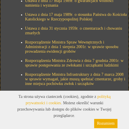
Ustawa z dnia 17 maja 1989r. o gwarancjach wolności
sumienia i wyznania
Ustawa z dnia 17 maja 1989r. o stosunku Państwa do Kościoła
Katolickiego w Rzeczypospolitej Polskiej
Ustawa z dnia 31 stycznia 1959r. o cmentarzach i chowaniu
zmarłych
Rozporządzenie Ministra Spraw Wewnętrznych i
Administracji z dnia 1 sierpnia 2001r. w sprawie sposobu
prowadzenia ewidencji grobów
Rozporządzenia Ministra Zdrowia z dnia 7 grudnia 2001r. w
sprawie postępowania ze zwłokami i szczątkami ludzkimi
Rozporządzenie Ministra Infrastruktury z dnia 7 marca 2008
w sprawie wymagań, jakie muszą spełniać cmentarze, groby i
inne miejsca pochówku zwłok i szczątków
Ta strona używa ciasteczek (cookies), zgodnie z
polityką
prywatności i cookies
. Możesz określić warunki
przechowywania lub dostępu do plików cookies w Twojej
przeglądarce.
Rozumiem
Polityka prywatności
Pliki cookies