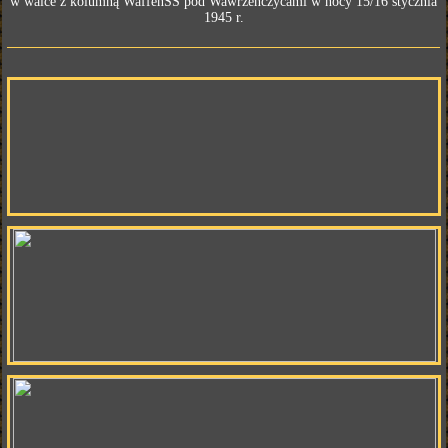
w walce z kolumną WaffenSS pod Wawrzeńczycami w nocy 15/16 stycznia
1945 r.