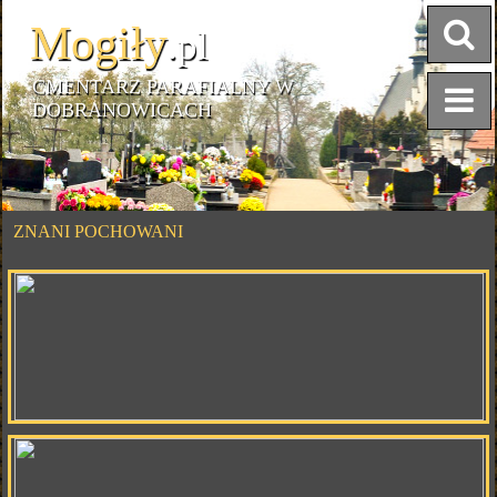
Mogiły
.pl
CMENTARZ PARAFIALNY W
DOBRANOWICACH
ZNANI POCHOWANI