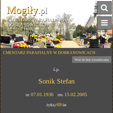
Mogiły
.pl
CMENTARZ PARAFIALNY W
DOBRANOWICACH
CMENTARZ PARAFIALNY W DOBRANOWICACH
Wróć do listy wyszukiwania
ś.p.
Sonik Stefan
07.01.1936
15.02.2005
ur.
zm.
69
żył(a)
lat