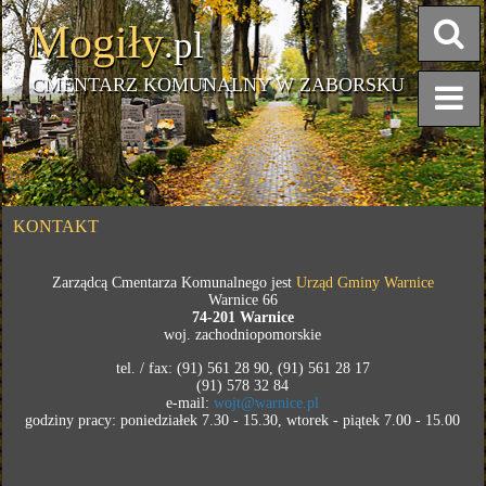
Mogiły
.pl
CMENTARZ KOMUNALNY W ZABORSKU
KONTAKT
Zarządcą Cmentarza Komunalnego jest
Urząd Gminy Warnice
Warnice 66
74-201 Warnice
woj. zachodniopomorskie
tel. / fax: (91) 561 28 90, (91) 561 28 17
(91) 578 32 84
e-mail:
wojt@warnice.pl
godziny pracy: poniedziałek 7.30 - 15.30, wtorek - piątek 7.00 - 15.00