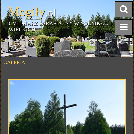
Mogiły
.pl
CMENTARZ PARAFIALNY W SOLNIKACH
WIELKICH
GALERIA