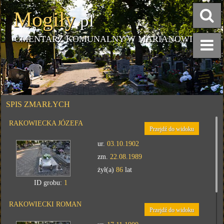
Mogiły
.pl
CMENTARZ KOMUNALNY W MARIANOWIE
SPIS ZMARŁYCH
RAKOWIECKA JÓZEFA
Przejdź do widoku
ur.
03.10.1902
zm.
22.08.1989
żył(a)
86
lat
ID grobu:
1
RAKOWIECKI ROMAN
Przejdź do widoku