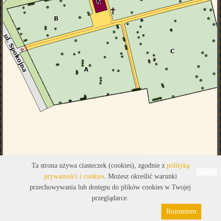
Legenda
Ta strona używa ciasteczek (cookies), zgodnie z
polityką
Leaflet
prywatności i cookies
. Możesz określić warunki
przechowywania lub dostępu do plików cookies w Twojej
przeglądarce.
Rozumiem
Polityka prywatności
Pliki cookies