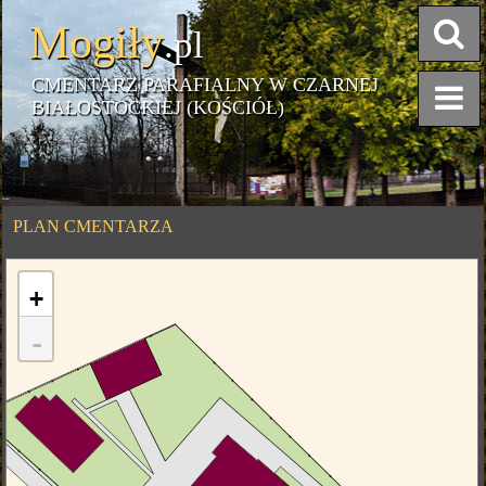
Mogiły
.pl
CMENTARZ PARAFIALNY W CZARNEJ
BIAŁOSTOCKIEJ (KOŚCIÓŁ)
PLAN CMENTARZA
+
-