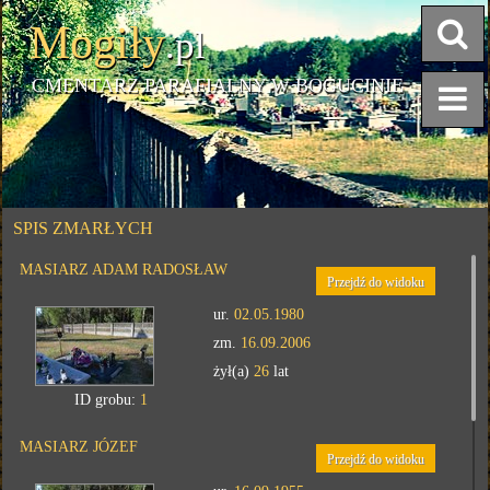
Mogiły
.pl
CMENTARZ PARAFIALNY W BOGUCINIE
SPIS ZMARŁYCH
MASIARZ ADAM RADOSŁAW
Przejdź do widoku
ur.
02.05.1980
zm.
16.09.2006
żył(a)
26
lat
ID grobu:
1
MASIARZ JÓZEF
Przejdź do widoku