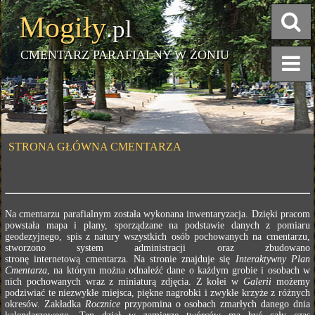
Mogiły
.pl
CMENTARZ PARAFIALNY W ŻONIU
STRONA GŁÓWNA CMENTARZA
Na cmentarzu parafialnym została wykonana inwentaryzacja. Dzięki pracom
powstała mapa i plany, sporządzane na podstawie danych z pomiaru
geodezyjnego, spis z natury wszystkich osób pochowanych na cmentarzu,
stworzono system administracji oraz zbudowano
stronę internetową cmentarza. Na stronie znajduje się
Interaktywny Plan
Cmentarza
, na którym można odnaleźć dane o każdym grobie i osobach w
nich pochowanych wraz z miniaturą zdjęcia. Z kolei w
Galerii
możemy
podziwiać te niezwykłe miejsca, piękne nagrobki i zwykłe krzyże z różnych
okresów. Zakładka
Rocznice
przypomina o osobach zmarłych danego dnia