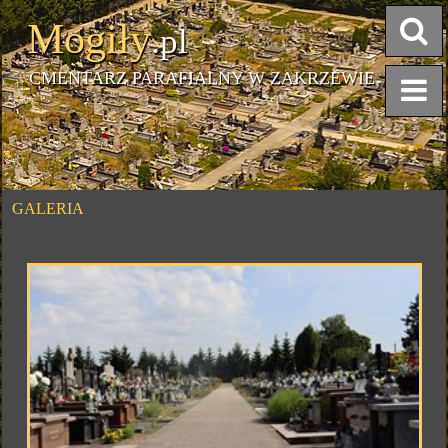
Mogiły
.pl
CMENTARZ PARAFIALNY W ZAKRZEWIE
GALERIA