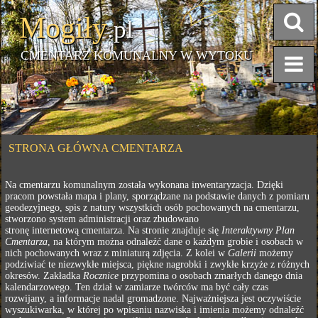
Mogiły
.pl
CMENTARZ KOMUNALNY W WYTOKU
STRONA GŁÓWNA CMENTARZA
Na cmentarzu komunalnym została wykonana inwentaryzacja. Dzięki
pracom powstała mapa i plany, sporządzane na podstawie danych z pomiaru
geodezyjnego, spis z natury wszystkich osób pochowanych na cmentarzu,
stworzono system administracji oraz zbudowano
stronę internetową cmentarza. Na stronie znajduje się
Interaktywny Plan
Cmentarza
, na którym można odnaleźć dane o każdym grobie i osobach w
nich pochowanych wraz z miniaturą zdjęcia. Z kolei w
Galerii
możemy
podziwiać te niezwykłe miejsca, piękne nagrobki i zwykłe krzyże z różnych
okresów. Zakładka
Rocznice
przypomina o osobach zmarłych danego dnia
kalendarzowego. Ten dział w zamiarze twórców ma być cały czas
rozwijany, a informacje nadal gromadzone. Najważniejsza jest oczywiście
wyszukiwarka, w której po wpisaniu nazwiska i imienia możemy odnaleźć