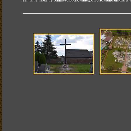
i imienia możemy odnaleźć pochowanego. Sortowanie umożliwia n