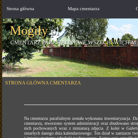
Strona główna
Mapa cmentarza
G
Mogiły
.pl
CMENTARZ PARAFIALNY WE WSZECHŚWIĘTEM 
STRONA GŁÓWNA CMENTARZA
Na cmentarzu parafialnym została wykonana inwentaryzacja. Dz
cmentarzu, stworzono system administracji oraz zbudowano stron
nich pochowanych wraz z miniaturą zdjęcia. Z kolei w
Galeri
zmarłych danego dnia kalendarzowego. Ten dział w zamiarze twó