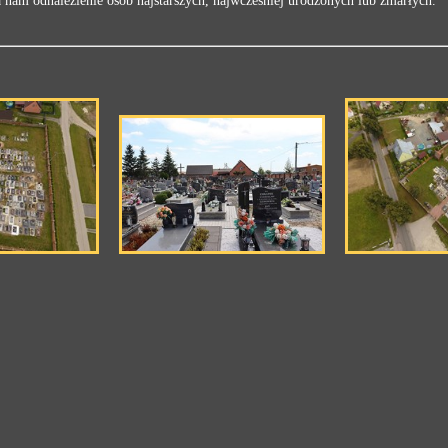
am odnalezienie osób najstarszych, najwcześniej urodzonych lub zmarłych.