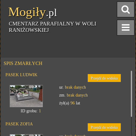
Mogiły
.pl
CMENTARZ PARAFIALNY W WOLI
RANIŻOWSKIEJ
SPIS ZMARŁYCH
PASEK LUDWIK
Przejdź do widoku
ur.
brak danych
zm.
brak danych
żył(a)
96
lat
ID grobu:
1
PASEK ZOFIA
Przejdź do widoku