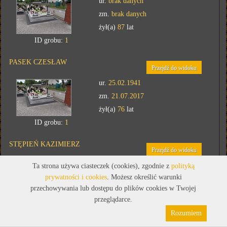
ur.
brak danych
zm.
brak danych
żył(a)
87
lat
ID grobu:
1
PASEK CZESŁAW
Przejdź do widoku
ur.
25.02.1941
zm.
21.07.2017
żył(a)
76
lat
ID grobu:
1
STĘPIEŃ KAZIMIERZ
Przejdź do widoku
ur.
17.02.1902
Ta strona używa ciasteczek (cookies), zgodnie z
polityką
prywatności i cookies
. Możesz określić warunki
zm.
31.07.1976
przechowywania lub dostępu do plików cookies w Twojej
żył(a)
74
Polityka prywatności
lat
Pliki cookies
przeglądarce.
ID grobu:
2
Rozumiem
STĘPIEŃ KATARZYNA