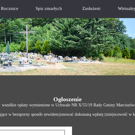
Rocznice
Spis zmarłych
Zasłużeni
Wirtualn
H
Ogłoszenie
r. wszelkie opłaty wymienione w Uchwale NR X/55/19 Rady Gminy Marciszów
ające w bezsporny sposób zewidencjonować dokonaną wpłatę (miejscowość w któ