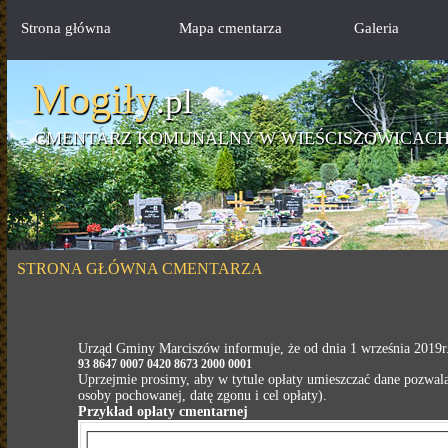
Strona główna
Mapa cmentarza
Galeria
Mogiły
.pl
CMENTARZ KOMUNALNY W WIEŚCISZOWICAC
STRONA GŁÓWNA CMENTARZA
Urząd Gminy Marciszów informuje, że od dnia 1 września 2019
93 8647 0007 0420 8673 2000 0001
Uprzejmie prosimy, aby w tytule opłaty umieszczać dane pozwal
osoby pochowanej, datę zgonu i cel opłaty).
Przykład opłaty cmentarnej