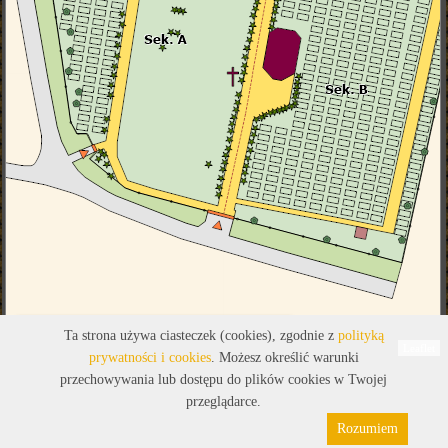
Legenda
Ta strona używa ciasteczek (cookies), zgodnie z
polityką
Leaflet
prywatności i cookies
. Możesz określić warunki
przechowywania lub dostępu do plików cookies w Twojej
przeglądarce.
Rozumiem
Polityka prywatności
Pliki cookies