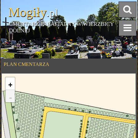
Mogiły
.pl
CMENTARZ PARAFIALNY W WIERZBICY
DOLNEJ
PLAN CMENTARZA
+
-