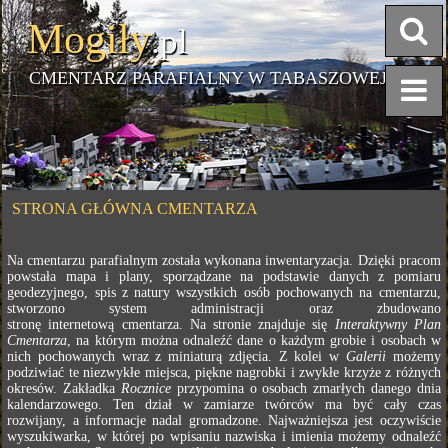
Mogiły
.pl
CMENTARZ PARAFIALNY W TABASZOWEJ
STRONA GŁÓWNA CMENTARZA
Na cmentarzu parafialnym została wykonana inwentaryzacja. Dzięki pracom
powstała mapa i plany, sporządzane na podstawie danych z pomiaru
geodezyjnego, spis z natury wszystkich osób pochowanych na cmentarzu,
stworzono system administracji oraz zbudowano
stronę internetową cmentarza. Na stronie znajduje się
Interaktywny Plan
Cmentarza
, na którym można odnaleźć dane o każdym grobie i osobach w
nich pochowanych wraz z miniaturą zdjęcia. Z kolei w
Galerii
możemy
podziwiać te niezwykłe miejsca, piękne nagrobki i zwykłe krzyże z różnych
okresów. Zakładka
Rocznice
przypomina o osobach zmarłych danego dnia
kalendarzowego. Ten dział w zamiarze twórców ma być cały czas
rozwijany, a informacje nadal gromadzone. Najważniejsza jest oczywiście
wyszukiwarka, w której po wpisaniu nazwiska i imienia możemy odnaleźć