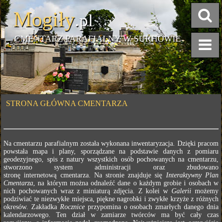
Mogiły
.pl
CMENTARZ PARAFIALNY W SURHOWIE
STRONA GŁÓWNA CMENTARZA
Na cmentarzu parafialnym została wykonana inwentaryzacja. Dzięki pracom
powstała mapa i plany, sporządzane na podstawie danych z pomiaru
geodezyjnego, spis z natury wszystkich osób pochowanych na cmentarzu,
stworzono system administracji oraz zbudowano
stronę internetową cmentarza. Na stronie znajduje się
Interaktywny Plan
Cmentarza
, na którym można odnaleźć dane o każdym grobie i osobach w
nich pochowanych wraz z miniaturą zdjęcia. Z kolei w
Galerii
możemy
podziwiać te niezwykłe miejsca, piękne nagrobki i zwykłe krzyże z różnych
okresów. Zakładka
Rocznice
przypomina o osobach zmarłych danego dnia
kalendarzowego. Ten dział w zamiarze twórców ma być cały czas