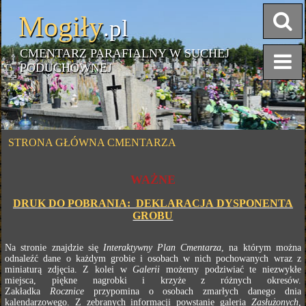
Mogiły
.pl
CMENTARZ PARAFIALNY W SUCHEJ
PODUCHOWNEJ
STRONA GŁÓWNA CMENTARZA
WAŻNE
DRUK DO POBRANIA: DEKLARACJA DYSPONENTA
GROBU
Na stronie znajdzie się
Interaktywny Plan Cmentarza
, na którym można
odnaleźć dane o każdym grobie i osobach w nich pochowanych wraz z
miniaturą zdjęcia. Z kolei w
Galerii
możemy podziwiać te niezwykłe
miejsca, piękne nagrobki i krzyże z różnych okresów.
Zakładka
Rocznice
przypomina o osobach zmarłych danego dnia
kalendarzowego. Z zebranych informacji powstanie galeria
Zasłużonych
,