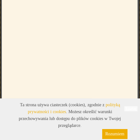
Legenda
Ta strona używa ciasteczek (cookies), zgodnie z
polityką
Leaflet
prywatności i cookies
. Możesz określić warunki
przechowywania lub dostępu do plików cookies w Twojej
przeglądarce.
Rozumiem
Polityka prywatności
Pliki cookies