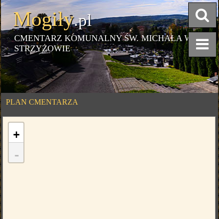
Mogiły
.pl
CMENTARZ KOMUNALNY ŚW. MICHAŁA W
STRZYŻOWIE
PLAN CMENTARZA
+
-