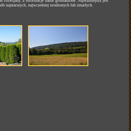
as rozwijany, a informacje nadal gromadzone. Najważniejsza jest
b najstarszych, najwcześniej urodzonych lub zmarłych.