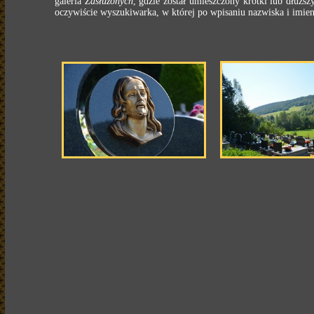
galeria
Zasłużonych
, gdzie został umieszczony krótki lub dłużs
oczywiście wyszukiwarka, w której po wpisaniu nazwiska i imie