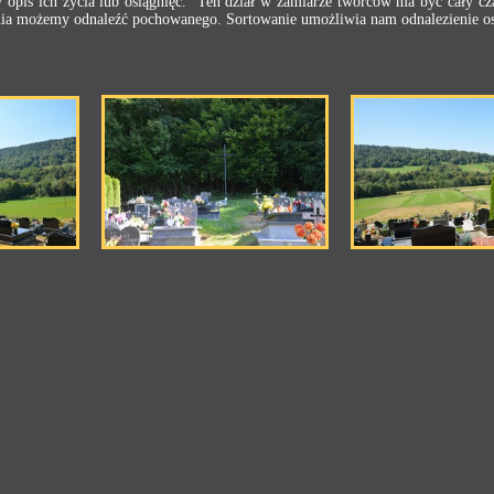
zy opis ich życia lub osiągnięć. Ten dział w zamiarze twórców ma być cały cz
nia możemy odnaleźć pochowanego. Sortowanie umożliwia nam odnalezienie osó