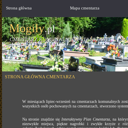
Strona główna
Mapa cmentarza
Mogiły
.pl
CMENTARZ KOMUNALNY W STAŃKOWEJ
STRONA GŁÓWNA CMENTARZA
W miesiącach lipiec-wrzesień na cmentarzach komunalnych zost
wszystkich osób pochowanych na cmentarzach, stworzono systemu
Na stronie znajdzie się
Interaktywny Plan Cmentarza
, na któr
niezwykłe miejsca, piękne nagrobki i zwykłe krzyże z r