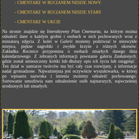
- CMENTARZ W RUCIANEM NIDZIE NOWY
- CMENTARZ W RUCIANEM NIDZIE STARY
- CMENTARZ W UKCIE
Na stronie znajdzie się
Interaktywny Plan Cmentarza
, na którym można
odnaleźć dane o każdym grobie i osobach w nich pochowanych wraz z
miniaturą zdjęcia. Z kolei w
Galerii
możemy podziwiać te niezwykłe
miejsca, piękne nagrobki i zwykłe krzyże z różnych okresów.
Zakładka
Rocznice
przypomina o osobach zmarłych danego dnia
kalendarzowego. Z zebranych informacji powstanie galeria
Zasłużonych
,
gdzie został umieszczony krótki lub dłuższy opis ich życia lub osiągnięć.
Ten dział w zamiarze twórców ma być cały czas rozwijany, a informacje
nadal gromadzone. Najważniejsza jest oczywiście wyszukiwarka, w której
po wpisaniu nazwiska i imienia możemy odnaleźć pochowanego.
Sortowanie umożliwia nam odnalezienie osób najstarszych, najwcześniej
urodzonych lub zmarłych.