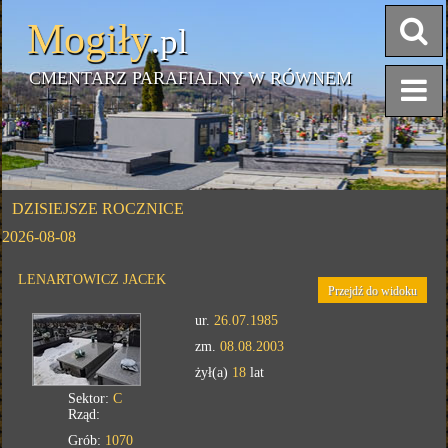
Mogiły
.pl
CMENTARZ PARAFIALNY W RÓWNEM
DZISIEJSZE ROCZNICE
2026-08-08
LENARTOWICZ JACEK
Przejdź do widoku
ur.
26.07.1985
zm.
08.08.2003
żył(a)
18
lat
Sektor:
C
Rząd:
Grób:
1070