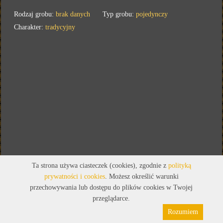
Rodzaj grobu:
brak danych
Typ grobu:
pojedynczy
Charakter:
tradycyjny
Ta strona używa ciasteczek (cookies), zgodnie z
polityką
prywatności i cookies
. Możesz określić warunki
przechowywania lub dostępu do plików cookies w Twojej
przeglądarce.
Rozumiem
Polityka prywatności
Pliki cookies