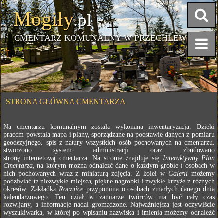
Mogiły
.pl
CMENTARZ KOMUNALNY W PRZECHLEWIE
STRONA GŁÓWNA CMENTARZA
Na cmentarzu komunalnym została wykonana inwentaryzacja. Dzięki
pracom powstała mapa i plany, sporządzane na podstawie danych z pomiaru
geodezyjnego, spis z natury wszystkich osób pochowanych na cmentarzu,
stworzono system administracji oraz zbudowano
stronę internetową cmentarza. Na stronie znajduje się
Interaktywny Plan
Cmentarza
, na którym można odnaleźć dane o każdym grobie i osobach w
nich pochowanych wraz z miniaturą zdjęcia. Z kolei w
Galerii
możemy
podziwiać te niezwykłe miejsca, piękne nagrobki i zwykłe krzyże z różnych
okresów. Zakładka
Rocznice
przypomina o osobach zmarłych danego dnia
kalendarzowego. Ten dział w zamiarze twórców ma być cały czas
rozwijany, a informacje nadal gromadzone. Najważniejsza jest oczywiście
wyszukiwarka, w której po wpisaniu nazwiska i imienia możemy odnaleźć