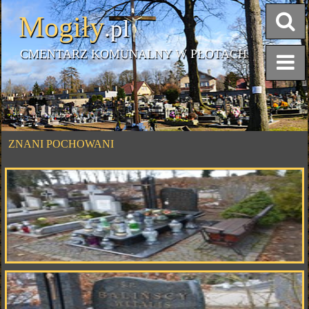
Mogiły
.pl
CMENTARZ KOMUNALNY W PŁOTACH
ZNANI POCHOWANI