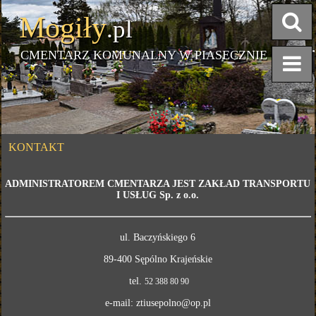
Mogiły
.pl
CMENTARZ KOMUNALNY W PIASECZNIE
KONTAKT
ADMINISTRATOREM CMENTARZA JEST ZAKŁAD TRANSPORTU
I USŁUG Sp. z o.o.
ul. Baczyńskiego 6
89-400 Sępólno Krajeńskie
tel.
52 388 80 90
e-mail: ztiusepolno@op.pl