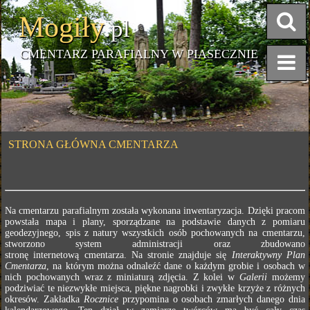
Mogiły
.pl
CMENTARZ PARAFIALNY W PIASECZNIE
STRONA GŁÓWNA CMENTARZA
Na cmentarzu parafialnym została wykonana inwentaryzacja. Dzięki pracom
powstała mapa i plany, sporządzane na podstawie danych z pomiaru
geodezyjnego, spis z natury wszystkich osób pochowanych na cmentarzu,
stworzono system administracji oraz zbudowano
stronę internetową cmentarza. Na stronie znajduje się
Interaktywny Plan
Cmentarza
, na którym można odnaleźć dane o każdym grobie i osobach w
nich pochowanych wraz z miniaturą zdjęcia. Z kolei w
Galerii
możemy
podziwiać te niezwykłe miejsca, piękne nagrobki i zwykłe krzyże z różnych
okresów. Zakładka
Rocznice
przypomina o osobach zmarłych danego dnia