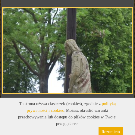
Ta strona używa ciasteczek (cookies), zgodnie z
polityką
prywatności i cookies
. Możesz określić warunki
przechowywania lub dostępu do plików cookies w Twojej
przeglądarce.
Rozumiem
Polityka prywatności
Pliki cookies