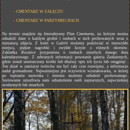
-
CMENTARZ W ZAŁĘCZU
-
CMENTARZ W PARZYMIECHACH
Na stronie znajdzie się
Interaktywny Plan Cmentarza
, na którym można
odnaleźć dane o każdym grobie i osobach w nich pochowanych wraz z
miniaturą zdjęcia. Z kolei w
Galerii
możemy podziwiać te niezwykłe
miejsca, piękne nagrobki i zwykłe krzyże z różnych okresów.
Zakładka
Rocznice
przypomina o osobach zmarłych danego dnia
kalendarzowego. Z zebranych informacji powstanie galeria
Zasłużonych
,
gdzie został umieszczony krótki lub dłuższy opis ich życia lub osiągnięć.
Ten dział w zamiarze twórców ma być cały czas rozwijany, a informacje
nadal gromadzone. Najważniejsza jest oczywiście wyszukiwarka, w której
po wpisaniu nazwiska i imienia możemy odnaleźć pochowanego.
Sortowanie umożliwia nam odnalezienie osób najstarszych, najwcześniej
urodzonych lub zmarłych.