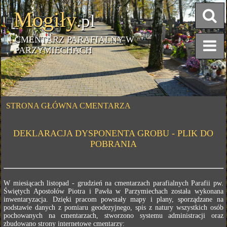
Mogiły
.pl
CMENTARZ PARAFIALNY W
PARZYMIECHACH
STRONA GŁÓWNA CMENTARZA
DEKLARACJA DYSPONENTA GROBU - PLIK DO
POBRANIA
W miesiącach listopad - grudzień na cmentarzach parafialnych Parafii pw.
Świętych Apostołów Piotra i Pawła w Parzymiechach została wykonana
inwentaryzacja. Dzięki pracom powstały mapy i plany, sporządzane na
podstawie danych z pomiaru geodezyjnego, spis z natury wszystkich osób
pochowanych na cmentarzach, stworzono systemu administracji oraz
zbudowano strony internetowe cmentarzy: