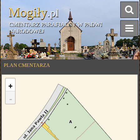
Mogiły
.pl
CMENTARZ PARAFIALNY W PADWI
NARODOWEJ
PLAN CMENTARZA
+
-