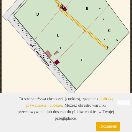
Legenda
Ta strona używa ciasteczek (cookies), zgodnie z
polityką
Leaflet
prywatności i cookies
. Możesz określić warunki
przechowywania lub dostępu do plików cookies w Twojej
przeglądarce.
Rozumiem
Polityka prywatności
Pliki cookies