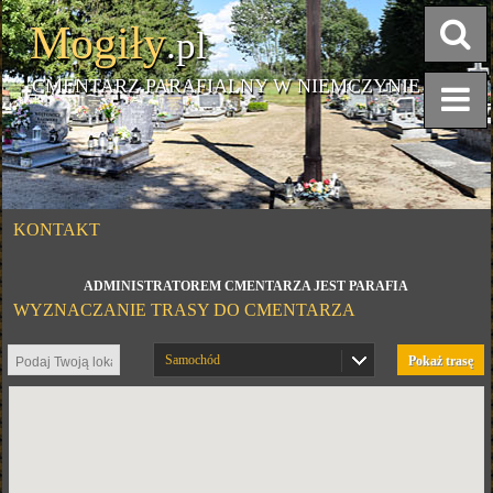
Mogiły
.pl
CMENTARZ PARAFIALNY W NIEMCZYNIE
KONTAKT
ADMINISTRATOREM CMENTARZA JEST PARAFIA
WYZNACZANIE TRASY DO CMENTARZA
Samochód
Pokaż trasę