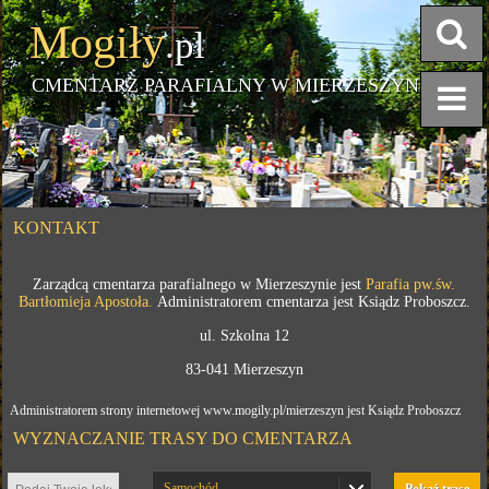
Mogiły
.pl
CMENTARZ PARAFIALNY W MIERZESZYNIE
KONTAKT
Zarządcą cmentarza parafialnego w Mierzeszynie jest
Parafia pw.św.
Bartłomieja Apostoła.
Administratorem cmentarza jest Ksiądz Proboszcz.
ul. Szkolna 12
83-041 Mierzeszyn
Administratorem strony internetowej www.mogily.pl/mierzeszyn jest Ksiądz Proboszcz
WYZNACZANIE TRASY DO CMENTARZA
Samochód