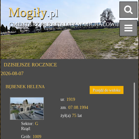
Mogiły
.pl
CMENTARZ PARAFIALNY W MICHAŁOWIE
DZISIEJSZE ROCZNICE
2026-08-07
BĘBENEK HELENA
Przejdź do widoku
ur.
1919
zm.
07.08.1994
żył(a)
75
lat
Sektor:
G
Rząd:
Grób:
1009