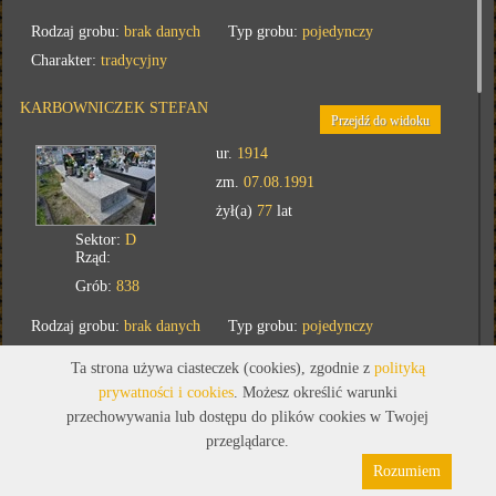
Rodzaj grobu:
brak danych
Typ grobu:
pojedynczy
Charakter:
tradycyjny
KARBOWNICZEK STEFAN
Przejdź do widoku
ur.
1914
zm.
07.08.1991
żył(a)
77
lat
Sektor:
D
Rząd:
Grób:
838
Rodzaj grobu:
brak danych
Typ grobu:
pojedynczy
Charakter:
tradycyjny
Ta strona używa ciasteczek (cookies), zgodnie z
polityką
prywatności i cookies
. Możesz określić warunki
KRAWCZYK DANUTA
Przejdź do widoku
przechowywania lub dostępu do plików cookies w Twojej
przeglądarce.
ur.
1964
Rozumiem
zm.
07.08.1975
Polityka prywatności
Pliki cookies