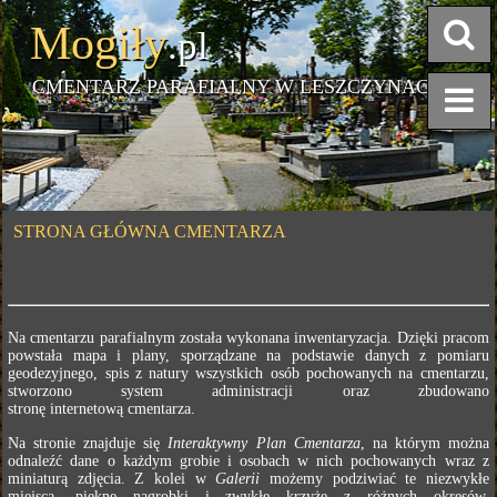
Mogiły
.pl
CMENTARZ PARAFIALNY W LESZCZYNACH
STRONA GŁÓWNA CMENTARZA
Na cmentarzu parafialnym została wykonana inwentaryzacja. Dzięki pracom
powstała mapa i plany, sporządzane na podstawie danych z pomiaru
geodezyjnego, spis z natury wszystkich osób pochowanych na cmentarzu,
stworzono system administracji oraz zbudowano
stronę internetową cmentarza.
Na stronie znajduje się
Interaktywny Plan Cmentarza
, na którym można
odnaleźć dane o każdym grobie i osobach w nich pochowanych wraz z
miniaturą zdjęcia. Z kolei w
Galerii
możemy podziwiać te niezwykłe
miejsca, piękne nagrobki i zwykłe krzyże z różnych okresów.