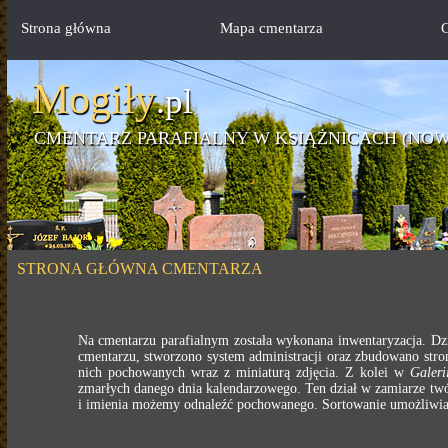
Strona główna
Mapa cmentarza
G
Mogiły
.pl
CMENTARZ PARAFIALNY W KSIĄŻNICACH (NOW
STRONA GŁÓWNA CMENTARZA
Na cmentarzu parafialnym została wykonana inwentaryzacja. Dz
cmentarzu, stworzono system administracji oraz zbudowano stron
nich pochowanych wraz z miniaturą zdjęcia. Z kolei w
Galeri
zmarłych danego dnia kalendarzowego. Ten dział w zamiarze twó
i imienia możemy odnaleźć pochowanego. Sortowanie umożliwia 