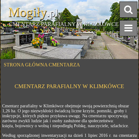
Mogiły
.pl
CMENTARZ PARAFIALNY W KLIMKÓWCE
STRONA GŁÓWNA CMENTARZA
CMENTARZ PARAFIALNY W KLIMKÓWCE
Cmentarz parafialny w Klimkówce obejmuje swoją powierzchnią obszar
1,26 ha. O jego niezwykłości świadczą liczne krzyże, pomniki, groby i
inskrypcje, których piękno przykuwa uwagę. Na cmentarzu spoczywają
zarówno zwykli ludzie jak i osoby zasłużone dla społeczeństwa:
księża, bojownicy o wolną i niepodległą Polskę, nauczyciele, szlachcice.
Według sporządzonej inwentaryzacji na dzień 1 lipiec 2016 r. na cmentarzu