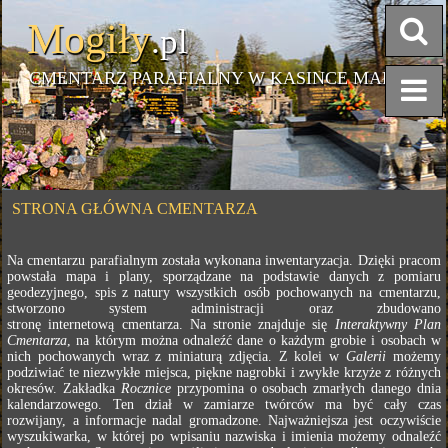
Mogiły
.pl
CMENTARZ PARAFIALNY W KASINCE MAŁEJ
STRONA GŁÓWNA CMENTARZA
Na cmentarzu parafialnym została wykonana inwentaryzacja. Dzięki pracom
powstała mapa i plany, sporządzane na podstawie danych z pomiaru
geodezyjnego, spis z natury wszystkich osób pochowanych na cmentarzu,
stworzono system administracji oraz zbudowano
stronę internetową cmentarza. Na stronie znajduje się
Interaktywny Plan
Cmentarza
, na którym można odnaleźć dane o każdym grobie i osobach w
nich pochowanych wraz z miniaturą zdjęcia. Z kolei w
Galerii
możemy
podziwiać te niezwykłe miejsca, piękne nagrobki i zwykłe krzyże z różnych
okresów. Zakładka
Rocznice
przypomina o osobach zmarłych danego dnia
kalendarzowego. Ten dział w zamiarze twórców ma być cały czas
rozwijany, a informacje nadal gromadzone. Najważniejsza jest oczywiście
wyszukiwarka, w której po wpisaniu nazwiska i imienia możemy odnaleźć