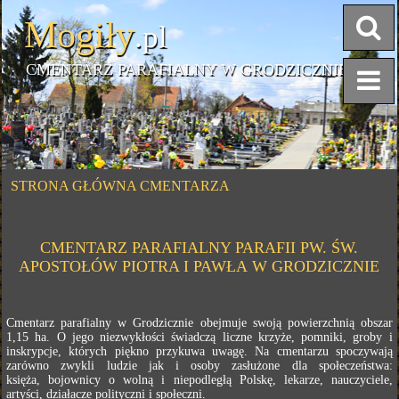
Mogiły
.pl
CMENTARZ PARAFIALNY W GRODZICZNIE
STRONA GŁÓWNA CMENTARZA
CMENTARZ PARAFIALNY PARAFII PW. ŚW.
APOSTOŁÓW PIOTRA I PAWŁA W GRODZICZNIE
Cmentarz parafialny w Grodzicznie obejmuje swoją powierzchnią obszar
1,15 ha. O jego niezwykłości świadczą liczne krzyże, pomniki, groby i
inskrypcje, których piękno przykuwa uwagę. Na cmentarzu spoczywają
zarówno zwykli ludzie jak i osoby zasłużone dla społeczeństwa:
księża, bojownicy o wolną i niepodległą Polskę, lekarze, nauczyciele,
artyści, działacze polityczni i społeczni.