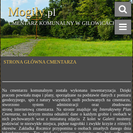
Mogiły
.pl
CMENTARZ KOMUNALNY W GILOWICACH
STRONA GŁÓWNA CMENTARZA
Na cmentarzu komunalnym została wykonana inwentaryzacja. Dzięki
pracom powstała mapa i plany, sporządzane na podstawie danych z pomiaru
geodezyjnego, spis z natury wszystkich osób pochowanych na cmentarzu,
stworzono system administracji oraz zbudowano
stronę internetową cmentarza. Na stronie znajduje się
Interaktywny Plan
Cmentarza
, na którym można odnaleźć dane o każdym grobie i osobach w
nich pochowanych wraz z miniaturą zdjęcia. Z kolei w
Galerii
możemy
podziwiać te niezwykłe miejsca, piękne nagrobki i zwykłe krzyże z różnych
okresów. Zakładka
Rocznice
przypomina o osobach zmarłych danego dnia