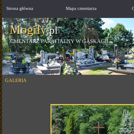
Strona główna
Mapa cmentarza
G
Mogiły
.pl
CMENTARZ PARAFIALNY W GĄSKACH
GALERIA