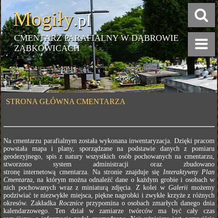
Mogiły
.pl
CMENTARZ PARAFIALNY W DĄBROWIE
ZĄBKOWICACH
STRONA GŁÓWNA CMENTARZA
Na cmentarzu parafialnym została wykonana inwentaryzacja. Dzięki pracom
powstała mapa i plany, sporządzane na podstawie danych z pomiaru
geodezyjnego, spis z natury wszystkich osób pochowanych na cmentarzu,
stworzono system administracji oraz zbudowano
stronę internetową cmentarza. Na stronie znajduje się
Interaktywny Plan
Cmentarza
, na którym można odnaleźć dane o każdym grobie i osobach w
nich pochowanych wraz z miniaturą zdjęcia. Z kolei w
Galerii
możemy
podziwiać te niezwykłe miejsca, piękne nagrobki i zwykłe krzyże z różnych
okresów. Zakładka
Rocznice
przypomina o osobach zmarłych danego dnia
kalendarzowego. Ten dział w zamiarze twórców ma być cały czas