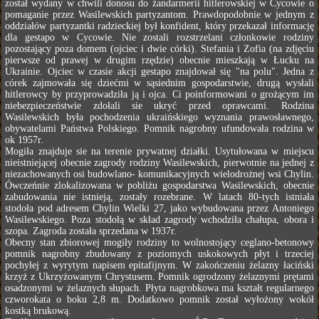
został wydany w chwili donosu do żandarmerii hitlerowskiej w Cycowie o
pomaganie przez Wasilewskich partyzantom. Prawdopodobnie w jednym z
oddziałów partyzantki radzieckiej był konfident, który przekazał informację
dla gestapo w Cycowie. Nie zostali rozstrzelani członkowie rodziny
pozostający poza domem (ojciec i dwie córki). Stefania i Zofia (na zdjęciu
pierwsze od prawej w drugim rzędzie) obecnie mieszkają w Łucku na
Ukrainie. Ojciec w czasie akcji gestapo znajdował się "na polu". Jedna z
córek zajmowała się dziećmi w sąsiednim gospodarstwie, drugą wysłali
hitlerowcy by przyprowadziła ją i ojca. Ci poinformowani o grożącym im
niebezpieczeństwie zdołali sie ukryć przed oprawcami. Rodzina
Wasilewskich była pochodzenia ukraińskiego wyznania prawosławnego,
obywatelami Państwa Polskiego. Pomnik nagrobny ufundowała rodzina w
ok 1957r.
Mogiła znajduje sie na terenie prywatnej działki. Usytułowana w miejscu
nieistniejącej obecnie zagrody rodziny Wasilewskich, pierwotnie na jednej z
niezachowanych osi budowlano- komunikacyjnych wielodrożnej wsi Chylin.
Ówczeńnie zlokalizowana w pobliżu gospodarstwa Wasilewskich, obecnie
zabudowania nie istnieją, zostały rozebrane. W latach 80-tych istniała
stodoła pod adresem Chylin Wielki 27, jako wybudowana przez Antoniego
Wasilewskiego. Poza stodołą w skład zagrody wchodziła chałupa, obora i
szopa. Zagroda została sprzedana w 1937r.
Obecny stan zbiorowej mogiły rodziny to wolnostojący ceglano-betonowy
pomnik nagrobny zbudowany z poziomych uskokowych płyt i trzeciej
pochyłej z wyrytym napisem epitafijnym. W zakończeniu żelazny łaciński
krzyż z Ukrzyżowanym Chrystusem. Pomnik ogrodzony żelaznymi prętami
osadzonymi w żelaznych słupach. Płyta nagrobkowa ma kształt regularnego
czworokata o boku 2,8 m. Dodatkowo pomnik został wyłożony wokół
kostką brukową.