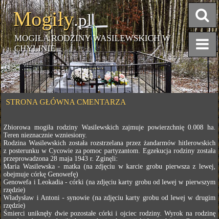
Mogiły
.pl
MOGIŁA RODZINY WASILEWSKICH W
CHYLINIE
STRONA GŁÓWNA CMENTARZA
Zbiorowa mogiła rodziny Wasilewskich zajmuje powierzchnię 0.008 ha.
Teren nieznacznie wzniesiony.
Rodzina Wasilewskich została rozstrzelana przez żandarmów hitlerowskich
z posterunku w Cycowie za pomoc partyzantom. Egzekucja rodziny została
przeprowadzona 28 maja 1943 r. Zginęli:
Maria Wasilewska - matka (na zdjęciu w karcie grobu pierwsza z lewej,
obejmuje córkę Genowefę)
Genowefa i Leokadia - córki (na zdjęciu karty grobu od lewej w pierwszym
rzędzie)
Władysław i Antoni - synowie (na zdjęciu karty grobu od lewej w drugim
rzędzie)
Śmierci uniknęły dwie pozostałe córki i ojciec rodziny. Wyrok na rodzinę