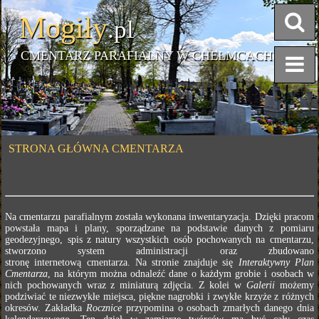
Mogiły
.pl
CMENTARZ PARAFIALNY W CHEŁMCACH
STRONA GŁÓWNA CMENTARZA
Na cmentarzu parafialnym została wykonana inwentaryzacja. Dzięki pracom
powstała mapa i plany, sporządzane na podstawie danych z pomiaru
geodezyjnego, spis z natury wszystkich osób pochowanych na cmentarzu,
stworzono system administracji oraz zbudowano
stronę internetową cmentarza. Na stronie znajduje się
Interaktywny Plan
Cmentarza
, na którym można odnaleźć dane o każdym grobie i osobach w
nich pochowanych wraz z miniaturą zdjęcia. Z kolei w
Galerii
możemy
podziwiać te niezwykłe miejsca, piękne nagrobki i zwykłe krzyże z różnych
okresów. Zakładka
Rocznice
przypomina o osobach zmarłych danego dnia