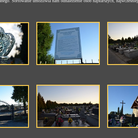
nego. Sortowanie umożliwia nam odnalezienie osób najstarszych, najwcześnie