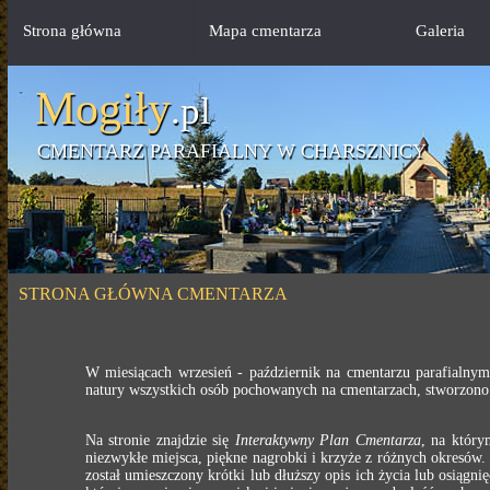
Strona główna
Mapa cmentarza
Galeria
Mogiły
.pl
CMENTARZ PARAFIALNY W CHARSZNICY
STRONA GŁÓWNA CMENTARZA
W miesiącach wrzesień - październik na cmentarzu parafialnym
natury wszystkich osób pochowanych na cmentarzach, stworzono 
Na stronie znajdzie się
Interaktywny Plan Cmentarza
, na któr
niezwykłe miejsca, piękne nagrobki i krzyże z różnych okresów
został umieszczony krótki lub dłuższy opis ich życia lub osiąg