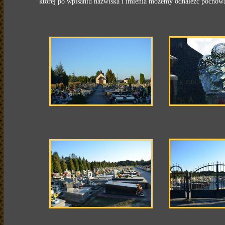
której po wpisaniu nazwiska i imienia możemy odnaleźć pochowa