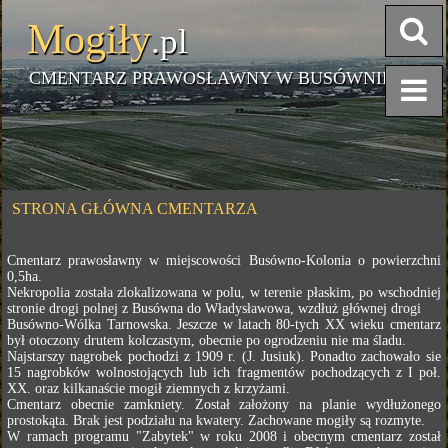
Mogiły
.pl
CMENTARZ PRAWOSŁAWNY W BUSÓWNIE
STRONA GŁÓWNA CMENTARZA
Cmentarz prawosławny w miejscowości Busówno-Kolonia o powierzchni
0,5ha.
Nekropolia została zlokalizowana w polu, w terenie płaskim, po wschodniej
stronie drogi polnej z Busówna do Władysławowa, wzdłuż głównej drogi
Busówno-Wólka Tarnowska. Jeszcze w latach 80-tych XX wieku cmentarz
był otoczony drutem kolczastym, obecnie po ogrodzeniu nie ma śladu.
Najstarszy nagrobek pochodzi z 1909 r. (J. Jusiuk). Ponadto zachowało sie
15 nagrobków wolnostojących lub ich fragmentów pochodzących z I poł.
XX. oraz kilkanaście mogił ziemnych z krzyżami.
Cmentarz obecnie zamkniety. Został założony na planie wydłużonego
prostokąta. Brak jest podziału na kwatery. Zachowane mogiły są rozmyte.
W ramach programu "Zabytek" w roku 2008 i obecnym cmentarz został