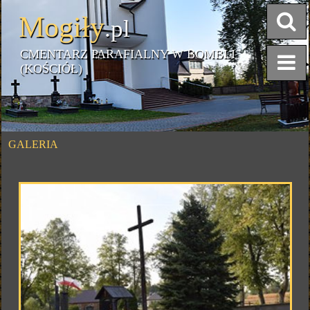
Mogiły
.pl
CMENTARZ PARAFIALNY W BOMBLI
(KOŚCIÓŁ)
GALERIA