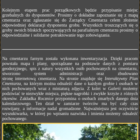
Kolejnym etapem prac porządkowych będzie przypisanie miejsc
grzebalnych do dysponentów. Prosimy o dokładne zapoznanie się z mapą
cmentarza oraz zgłaszanie się do Zarządcy Cmentarza celem złożenie
odpowiedniej deklaracji dysponenta grobu. Wszystkich troszczących się o
groby swoich bliskich spoczywających na parafialnym cmentarzu prosimy o
odpowiedzialne i solidarne potraktowanie tego zobowiązania.
Na cmentarzu farnym została wykonana inwentaryzacja. Dzięki pracom
powstała mapa i plany, sporządzane na podstawie danych z pomiaru
geodezyjnego, spis z natury wszystkich osób pochowanych na cmentarzu,
stworzono system administracji oraz zbudowano
stronę internetową cmentarza. Na stronie znajduje się
Interaktywny Plan
Cmentarza
, na którym można odnaleźć dane o każdym grobie i osobach w
nich pochowanych wraz z miniaturą zdjęcia. Z kolei w
Galerii
możemy
podziwiać te niezwykłe miejsca, piękne nagrobki i zwykłe krzyże z różnych
okresów. Zakładka
Rocznice
przypomina o osobach zmarłych danego dnia
kalendarzowego. Ten dział w zamiarze twórców ma być cały czas
rozwijany, a informacje nadal gromadzone. Najważniejsza jest oczywiście
wyszukiwarka, w której po wpisaniu nazwiska i imienia możemy odnaleźć
pochowanego.